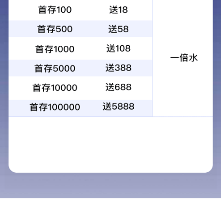
索伊标识的设计别出心裁，匠心独运，寓意隽永。
整个标识由图形、文字两部分组成，基准色调为红色和蓝色。
红色寓意索伊有着太阳一般火热的生命力，他拥有
一颗炽热的红心，他有着激情四溢的热情和永不衰老的
青春与活力。
蓝色寓意索伊是高科技的象征，他拥有蓝天般广
袤、大海般博大的胸怀，他凝聚着人类无穷的智慧，同
时他也代表索伊人求真务实、稳重凝练的工作作风和精
神。 红色与蓝色完美的结合表达了索伊的精神底蕴。