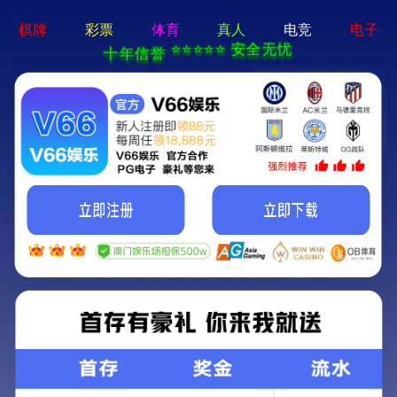
资讯中心
集团新闻
政府关怀
业界合作
党建园地
索伊集团开展红色主题教育宣讲暨七一
表彰庆祝活动
为庆祝中国共产党成立103周年，2024年7月5日下
午，索伊...
“盛世华诞、普天同庆”——祖国生日快乐
...