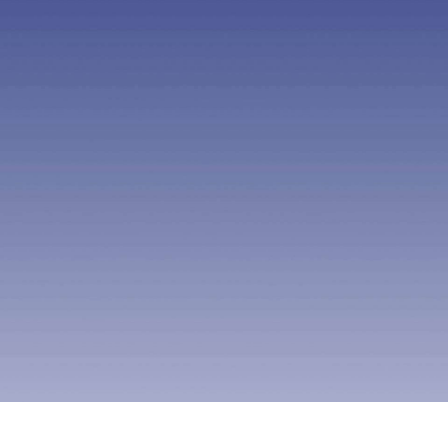
404
UH OH! 页面丢失
您所寻找的页面不存在。你可以点击下面的按钮，返回主
页。
返回首页
页面没有找到，
5
秒钟之后将带您进入首
页。