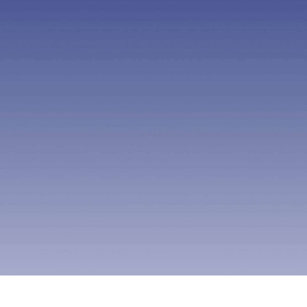
404
UH OH! 页面丢失
您所寻找的页面不存在。你可以点击下面的按钮，返回主
页。
返回首页
页面没有找到，
4
秒钟之后将带您进入首
页。